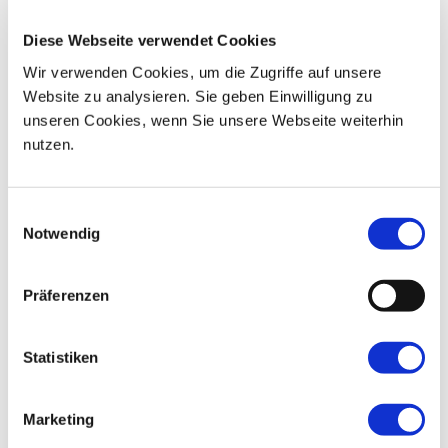
Diese Webseite verwendet Cookies
05
06
07
08
09
10
11
Wir verwenden Cookies, um die Zugriffe auf unsere
12
13
14
15
16
17
18
Website zu analysieren. Sie geben Einwilligung zu
unseren Cookies, wenn Sie unsere Webseite weiterhin
19
20
21
22
23
24
25
nutzen.
26
27
28
29
30
31
01
Einwilligungsauswahl
Notwendig
Blume hinterlassen
(Um kostenlos eine Blume zu
Präferenzen
hinterlassen, klicken Sie bitte hier!)
Statistiken
Marketing