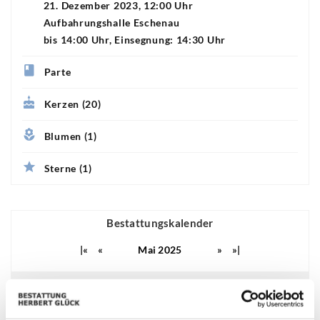
21. Dezember 2023, 12:00 Uhr
Aufbahrungshalle Eschenau
bis 14:00 Uhr, Einsegnung: 14:30 Uhr
Parte
Kerzen (20)
Blumen (1)
Sterne (1)
Bestattungskalender
|«
«
Mai 2025
»
»|
Mo
Di
Mi
Do
Fr
Sa
So
01
02
03
04
28
29
30