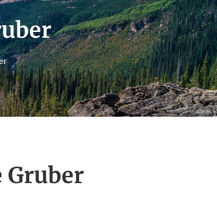
ruber
er
 Gruber