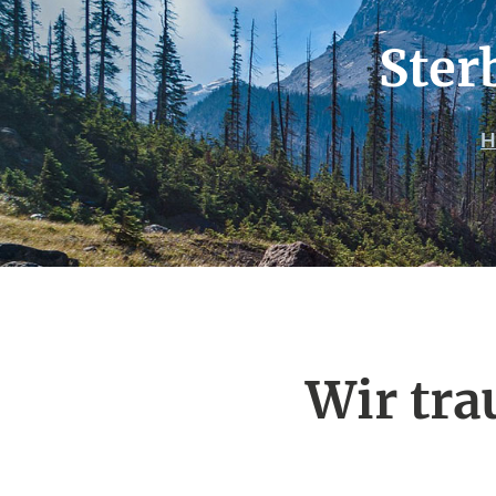
Ster
H
Wir tr