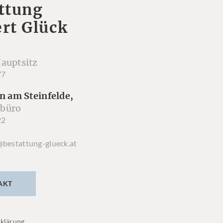
ttung
rt Glück
auptsitz
77
n am Steinfelde,
büro
22
@bestattung-glueck.at
AKT
klärung