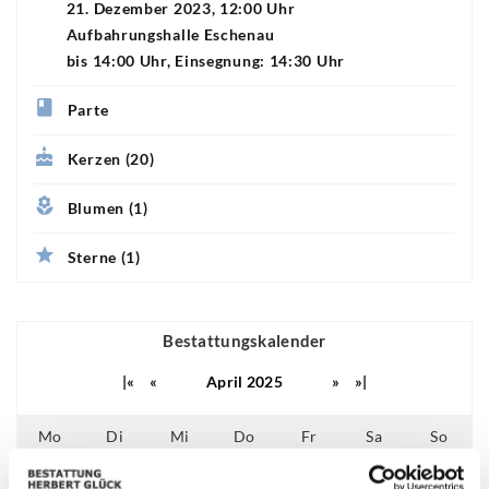
21. Dezember 2023, 12:00 Uhr
Aufbahrungshalle Eschenau
bis 14:00 Uhr, Einsegnung: 14:30 Uhr
Parte
Kerzen (20)
Blumen (1)
Sterne (1)
Bestattungskalender
|«
«
April 2025
»
»|
Mo
Di
Mi
Do
Fr
Sa
So
01
02
03
04
05
06
27