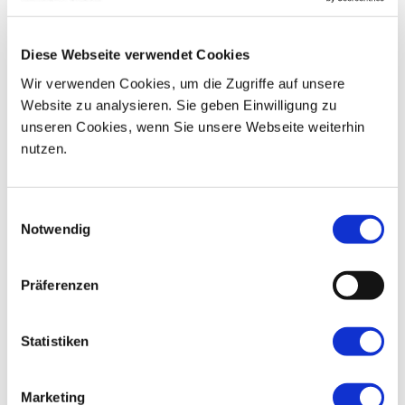
07
08
09
10
11
12
13
Diese Webseite verwendet Cookies
14
15
16
17
18
19
20
Wir verwenden Cookies, um die Zugriffe auf unsere
Website zu analysieren. Sie geben Einwilligung zu
21
22
23
24
25
26
27
unseren Cookies, wenn Sie unsere Webseite weiterhin
nutzen.
28
29
30
01
02
03
04
Einwilligungsauswahl
Notwendig
Präferenzen
Statistiken
Marketing