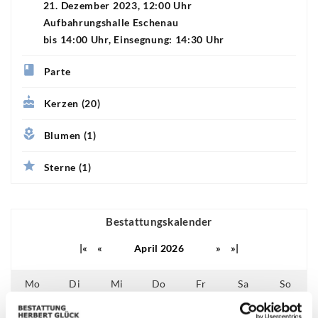
21. Dezember 2023, 12:00 Uhr
Aufbahrungshalle Eschenau
bis 14:00 Uhr, Einsegnung: 14:30 Uhr
Parte
Kerzen (20)
Blumen (1)
Sterne (1)
Bestattungskalender
|«
«
April 2026
»
»|
Mo
Di
Mi
Do
Fr
Sa
So
01
02
03
04
05
26
27