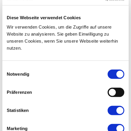
06
07
08
09
10
11
12
Diese Webseite verwendet Cookies
13
14
15
16
17
18
19
Wir verwenden Cookies, um die Zugriffe auf unsere
Website zu analysieren. Sie geben Einwilligung zu
20
21
22
23
24
25
26
unseren Cookies, wenn Sie unsere Webseite weiterhin
nutzen.
27
28
29
30
01
02
03
Einwilligungsauswahl
Notwendig
Präferenzen
Statistiken
Marketing