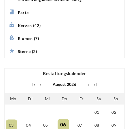
Parte
Kerzen (42)
Blumen (7)
Sterne (2)
Bestattungskalender
|«
«
August 2026
»
»|
Mo
Di
Mi
Do
Fr
Sa
So
01
02
25
26
27
28
29
06
03
04
05
07
08
09