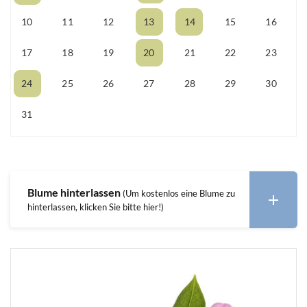
10
11
12
13
14
15
16
17
18
19
20
21
22
23
24
25
26
27
28
29
30
31
01
02
03
04
05
06
Blume hinterlassen
(Um kostenlos eine Blume zu
hinterlassen, klicken Sie bitte hier!)