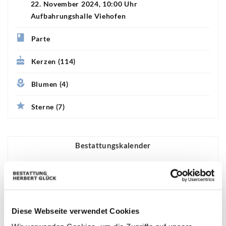
22. November 2024, 10:00 Uhr
Aufbahrungshalle Viehofen
Parte
Kerzen (114)
Blumen (4)
Sterne (7)
Bestattungskalender
|«
«
August 2026
»
»|
Mo
Di
Mi
Do
Fr
Sa
So
Diese Webseite verwendet Cookies
01
02
25
26
27
28
29