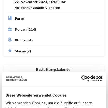
22. November 2024, 10:00 Uhr
Aufbahrungshalle Viehofen
Parte
Kerzen (114)
Blumen (4)
Sterne (7)
Bestattungskalender
|«
«
Juli 2026
»
»|
Mo
Di
Mi
Do
Fr
Sa
So
Diese Webseite verwendet Cookies
01
02
03
04
05
29
30
Wir verwenden Cookies, um die Zugriffe auf unsere