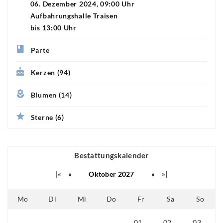
06. Dezember 2024, 09:00 Uhr
Aufbahrungshalle Traisen
bis 13:00 Uhr
Parte
Kerzen (94)
Blumen (14)
Sterne (6)
Bestattungskalender
|«
«
Oktober 2027
»
»|
Mo
Di
Mi
Do
Fr
Sa
So
01
02
03
27
28
29
30