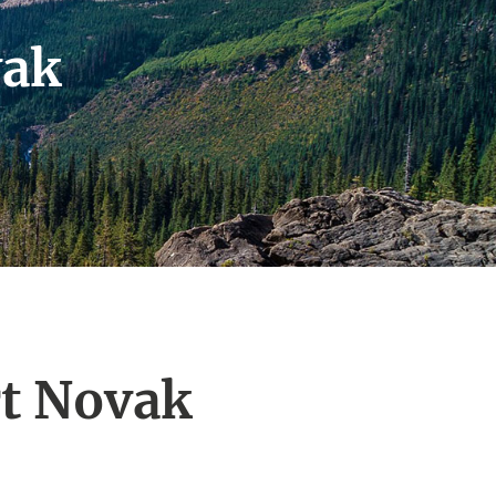
vak
rt Novak