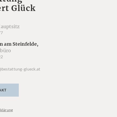
rt Glück
auptsitz
77
n am Steinfelde,
büro
22
@bestattung-glueck.at
AKT
klärung