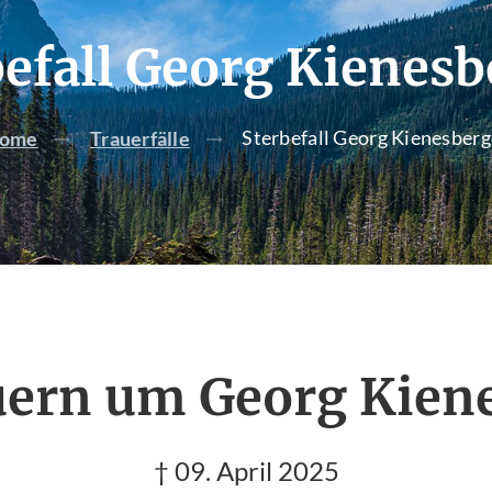
befall Georg Kienesb
Sterbefall Georg Kienesberg
ome
Trauerfälle
uern um Georg Kien
† 09. April 2025