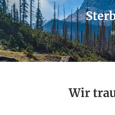
Ster
H
Wir tra