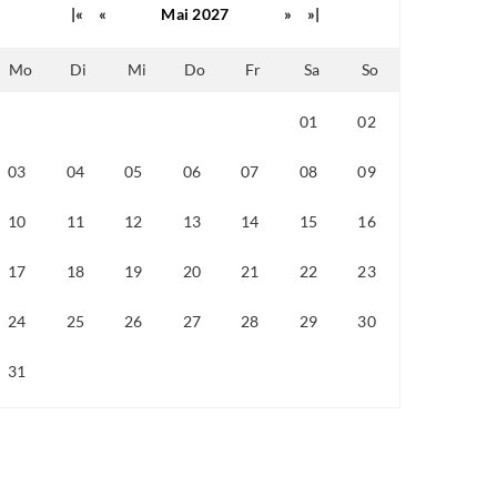
|«
«
Mai 2027
»
»|
Mo
Di
Mi
Do
Fr
Sa
So
01
02
26
27
28
29
30
03
04
05
06
07
08
09
10
11
12
13
14
15
16
17
18
19
20
21
22
23
24
25
26
27
28
29
30
31
01
02
03
04
05
06