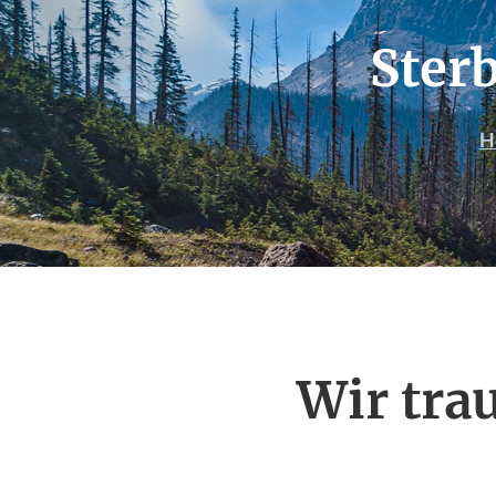
Ster
H
Wir tra