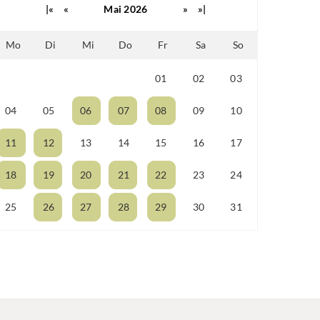
|«
«
Mai 2026
»
»|
Mo
Di
Mi
Do
Fr
Sa
So
01
02
03
27
28
29
30
04
05
06
07
08
09
10
11
12
13
14
15
16
17
18
19
20
21
22
23
24
25
26
27
28
29
30
31