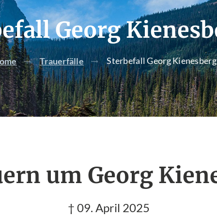
befall Georg Kienesb
Sterbefall Georg Kienesberg
ome
Trauerfälle
uern um Georg Kien
† 09. April 2025