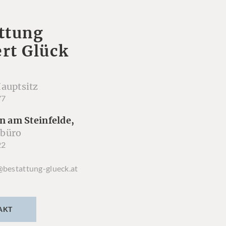
ttung
rt Glück
auptsitz
77
n am Steinfelde,
büro
22
@bestattung-glueck.at
AKT