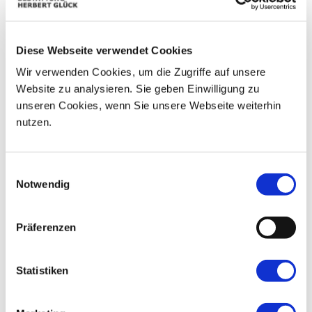
01
02
03
27
28
29
30
04
05
06
07
08
09
10
Diese Webseite verwendet Cookies
Wir verwenden Cookies, um die Zugriffe auf unsere
11
12
13
14
15
16
17
Website zu analysieren. Sie geben Einwilligung zu
unseren Cookies, wenn Sie unsere Webseite weiterhin
18
19
20
21
22
23
24
nutzen.
25
26
27
28
29
30
31
Einwilligungsauswahl
Notwendig
Präferenzen
Statistiken