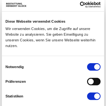
01
24
25
26
27
28
29
02
03
04
05
06
07
08
Diese Webseite verwendet Cookies
09
10
11
12
13
14
15
Wir verwenden Cookies, um die Zugriffe auf unsere
Website zu analysieren. Sie geben Einwilligung zu
16
17
18
19
20
21
22
unseren Cookies, wenn Sie unsere Webseite weiterhin
23
24
25
26
27
28
29
nutzen.
30
01
02
03
04
05
06
Einwilligungsauswahl
Notwendig
Präferenzen
Statistiken