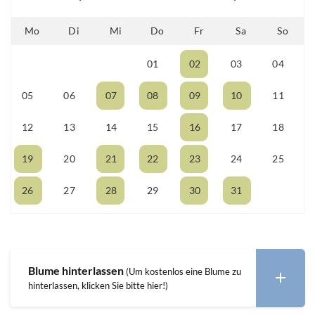
Mo
Di
Mi
Do
Fr
Sa
So
01
02
03
04
28
29
30
05
06
07
08
09
10
11
12
13
14
15
16
17
18
19
20
21
22
23
24
25
26
27
28
29
30
31
01
Blume hinterlassen
(Um kostenlos eine Blume zu
hinterlassen, klicken Sie bitte hier!)