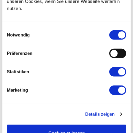
unseren Cookies, wenn Sie unsere Webseite weiterhin
In lieber Erinnerung Maria und Viktor
nutzen.
Einwilligungsauswahl
Notwendig
Präferenzen
Statistiken
Marketing
Details zeigen
Cookies zulassen