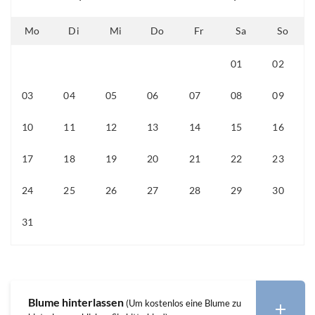
Mo
Di
Mi
Do
Fr
Sa
So
01
02
26
27
28
29
30
03
04
05
06
07
08
09
10
11
12
13
14
15
16
17
18
19
20
21
22
23
24
25
26
27
28
29
30
31
01
02
03
04
05
06
Blume hinterlassen
(Um kostenlos eine Blume zu