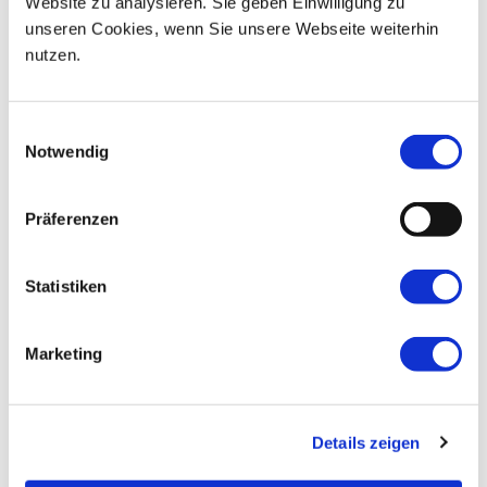
Website zu analysieren. Sie geben Einwilligung zu
unseren Cookies, wenn Sie unsere Webseite weiterhin
nutzen.
In lieber Erinnerung Maria und Viktor
Einwilligungsauswahl
Notwendig
Präferenzen
Statistiken
Marketing
Details zeigen