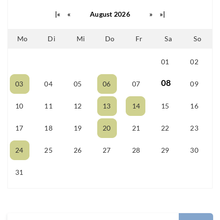
|«
«
August 2026
»
»|
Mo
Di
Mi
Do
Fr
Sa
So
01
02
25
26
27
28
29
08
03
04
05
06
07
09
10
11
12
13
14
15
16
17
18
19
20
21
22
23
24
25
26
27
28
29
30
31
01
02
03
04
05
06