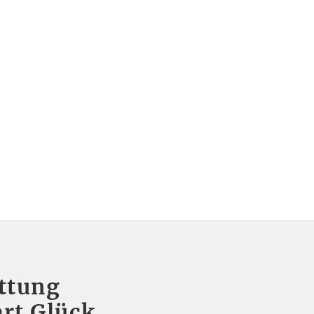
ttung
rt Glück