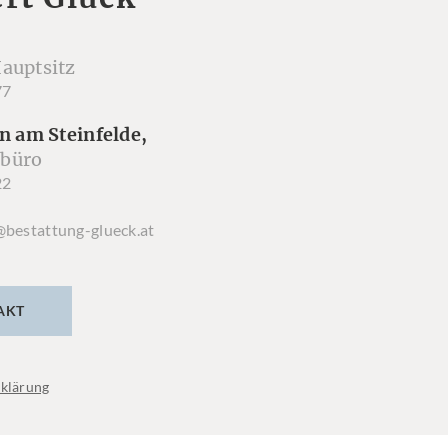
auptsitz
77
n am Steinfelde,
büro
22
@bestattung-glueck.at
AKT
klärung