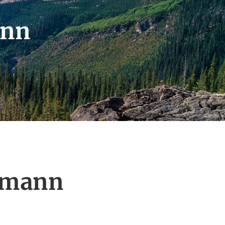
ann
asmann