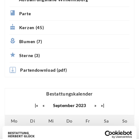
Parte
Kerzen (45)
Blumen (7)
Sterne (3)
Partendownload (pdf)
Bestattungskalender
|«
«
September 2023
»
»|
Mo
Di
Mi
Do
Fr
Sa
So
01
02
03
27
28
29
30