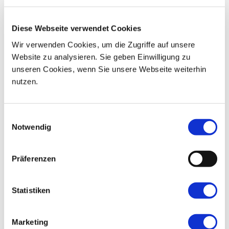
04
05
06
07
08
09
10
Diese Webseite verwendet Cookies
11
12
13
14
15
16
17
Wir verwenden Cookies, um die Zugriffe auf unsere
Website zu analysieren. Sie geben Einwilligung zu
18
19
20
21
22
23
24
unseren Cookies, wenn Sie unsere Webseite weiterhin
nutzen.
25
26
27
28
29
30
01
Einwilligungsauswahl
Notwendig
Präferenzen
Statistiken
Marketing