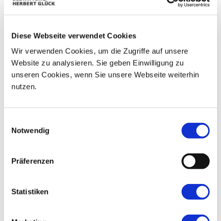
01
02
03
04
05
26
27
06
07
08
09
10
11
12
Diese Webseite verwendet Cookies
Wir verwenden Cookies, um die Zugriffe auf unsere
13
14
15
16
17
18
19
Website zu analysieren. Sie geben Einwilligung zu
unseren Cookies, wenn Sie unsere Webseite weiterhin
20
21
22
23
24
25
26
nutzen.
27
28
29
30
01
02
03
Einwilligungsauswahl
Notwendig
Präferenzen
Statistiken