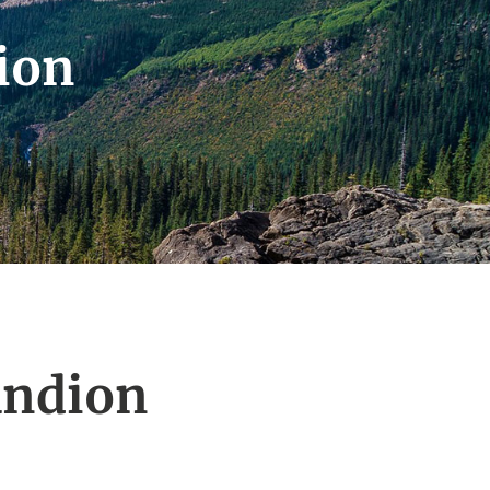
ion
andion