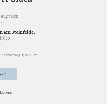
auptsitz
77
n am Steinfelde,
büro
22
@bestattung-glueck.at
AKT
klärung