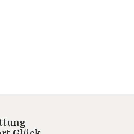
ttung
rt Glück