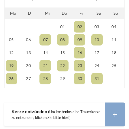
Mo
Di
Mi
Do
Fr
Sa
So
01
02
03
04
28
29
30
05
06
07
08
09
10
11
12
13
14
15
16
17
18
19
20
21
22
23
24
25
26
27
28
29
30
31
01
Kerze entzünden
(Um kostenlos eine Trauerkerze
zu entzünden, klicken Sie bitte hier!)