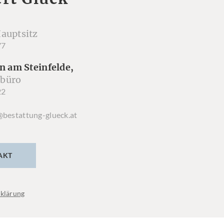
auptsitz
77
n am Steinfelde,
büro
22
@bestattung-glueck.at
AKT
klärung