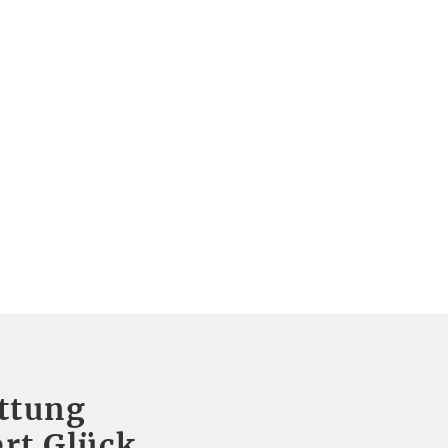
ttung
rt Glück