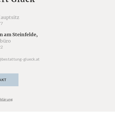
auptsitz
77
n am Steinfelde,
büro
22
@bestattung-glueck.at
AKT
klärung