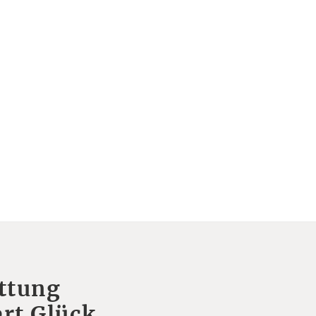
ttung
rt Glück