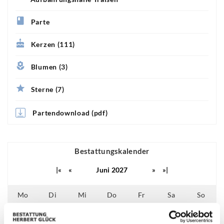
Parte
Kerzen (111)
Blumen (3)
Sterne (7)
Partendownload (pdf)
Bestattungskalender
|«
«
Juni 2027
»
»|
Mo
Di
Mi
Do
Fr
Sa
So
01
02
03
04
05
06
29