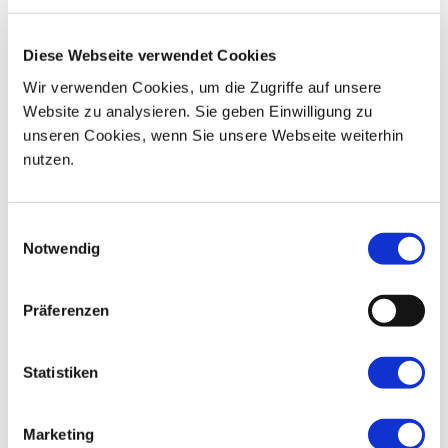
07
08
09
10
11
12
13
Diese Webseite verwendet Cookies
14
15
16
17
18
19
20
Wir verwenden Cookies, um die Zugriffe auf unsere
Website zu analysieren. Sie geben Einwilligung zu
21
22
23
24
25
26
27
unseren Cookies, wenn Sie unsere Webseite weiterhin
nutzen.
28
29
30
01
02
03
04
Einwilligungsauswahl
Notwendig
Präferenzen
Statistiken
Marketing