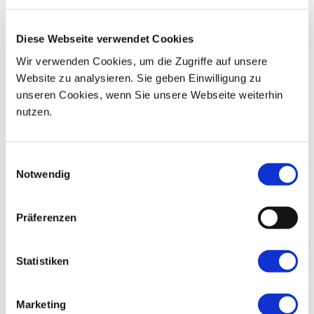
08
09
10
11
12
13
14
Diese Webseite verwendet Cookies
15
16
17
18
19
20
21
Wir verwenden Cookies, um die Zugriffe auf unsere
Website zu analysieren. Sie geben Einwilligung zu
22
23
24
25
26
27
28
unseren Cookies, wenn Sie unsere Webseite weiterhin
nutzen.
29
30
31
01
02
03
04
Einwilligungsauswahl
Notwendig
Präferenzen
Statistiken
Marketing