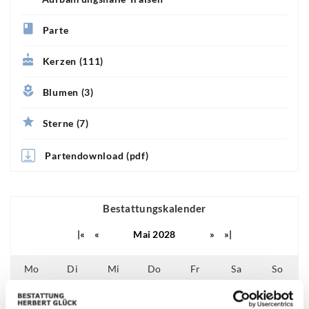
Parte
Kerzen (111)
Blumen (3)
Sterne (7)
Partendownload (pdf)
Bestattungskalender
|«
«
Mai 2028
»
»|
Mo
Di
Mi
Do
Fr
Sa
So
01
02
03
04
05
06
07