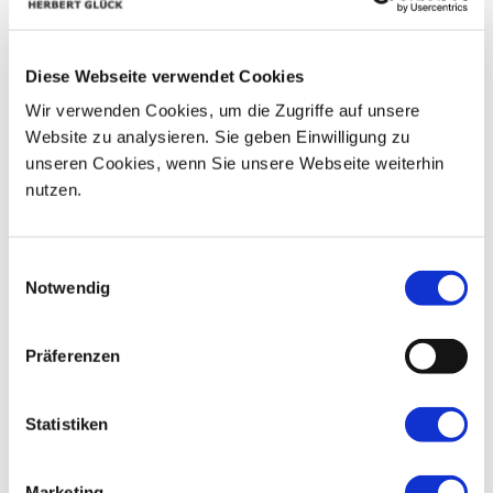
01
02
03
04
28
29
30
05
06
07
08
09
10
11
Diese Webseite verwendet Cookies
Wir verwenden Cookies, um die Zugriffe auf unsere
12
13
14
15
16
17
18
Website zu analysieren. Sie geben Einwilligung zu
19
20
21
22
23
24
25
unseren Cookies, wenn Sie unsere Webseite weiterhin
nutzen.
26
27
28
29
30
31
01
Einwilligungsauswahl
Notwendig
Präferenzen
Statistiken
Marketing