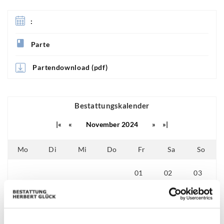
:
Parte
Partendownload (pdf)
Bestattungskalender
|«
«
November 2024
»
»|
Mo
Di
Mi
Do
Fr
Sa
So
01
02
03
26
27
28
29
04
05
06
07
08
09
10
11
12
13
14
15
16
17