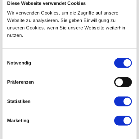
Diese Webseite verwendet Cookies
18
19
20
21
22
23
24
Wir verwenden Cookies, um die Zugriffe auf unsere
Website zu analysieren. Sie geben Einwilligung zu
25
26
27
28
29
30
01
unseren Cookies, wenn Sie unsere Webseite weiterhin
nutzen.
Einwilligungsauswahl
Notwendig
Präferenzen
Statistiken
Marketing