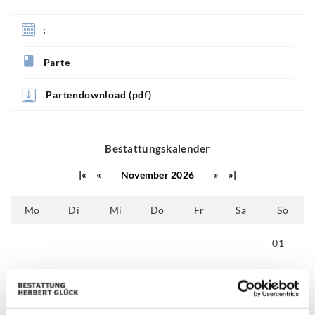
:
Parte
Partendownload (pdf)
Bestattungskalender
|«
«
November 2026
»
»|
Mo
Di
Mi
Do
Fr
Sa
So
01
24
25
26
27
28
29
02
03
04
05
06
07
08
09
10
11
12
13
14
15