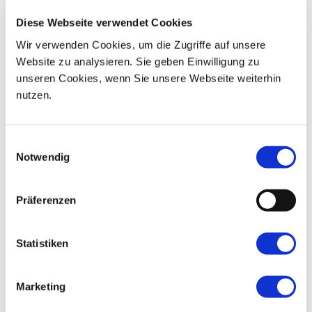
Diese Webseite verwendet Cookies
16
17
18
19
20
21
22
Wir verwenden Cookies, um die Zugriffe auf unsere
23
24
25
26
27
28
29
Website zu analysieren. Sie geben Einwilligung zu
unseren Cookies, wenn Sie unsere Webseite weiterhin
30
01
02
03
04
05
06
nutzen.
Einwilligungsauswahl
Notwendig
Präferenzen
Statistiken
Marketing