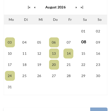
|«
«
August 2026
»
»|
Mo
Di
Mi
Do
Fr
Sa
So
01
02
25
26
27
28
29
08
03
04
05
06
07
09
10
11
12
13
14
15
16
17
18
19
20
21
22
23
24
25
26
27
28
29
30
31
01
02
03
04
05
06