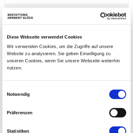
Mo
Di
Mi
Do
Fr
Sa
So
01
02
26
27
28
29
30
03
04
05
06
07
08
09
Diese Webseite verwendet Cookies
Wir verwenden Cookies, um die Zugriffe auf unsere
10
11
12
13
14
15
16
Website zu analysieren. Sie geben Einwilligung zu
unseren Cookies, wenn Sie unsere Webseite weiterhin
17
18
19
20
21
22
23
nutzen.
24
25
26
27
28
29
30
Einwilligungsauswahl
31
01
02
03
04
05
06
Notwendig
Präferenzen
Statistiken