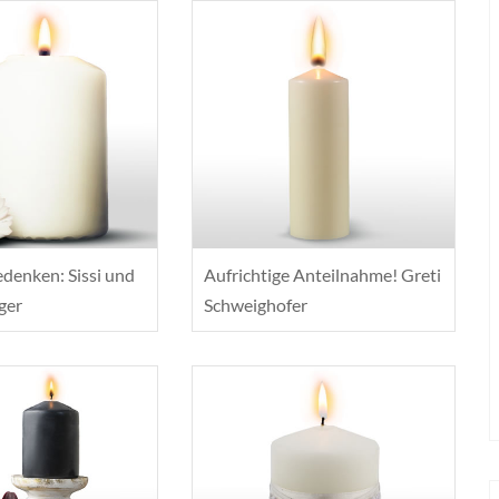
edenken: Sissi und
Aufrichtige Anteilnahme! Greti
ger
Schweighofer