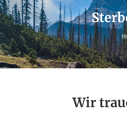
Sterb
H
Wir trau