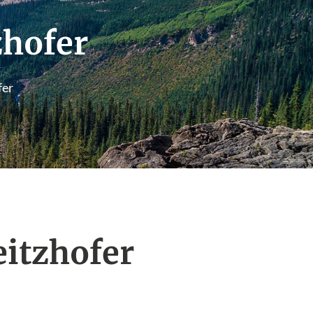
zhofer
fer
eitzhofer