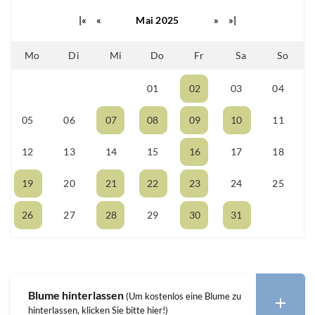
|«
«
Mai 2025
»
»|
Mo
Di
Mi
Do
Fr
Sa
So
01
02
03
04
28
29
30
05
06
07
08
09
10
11
12
13
14
15
16
17
18
19
20
21
22
23
24
25
26
27
28
29
30
31
01
Blume hinterlassen
(Um kostenlos eine Blume zu
hinterlassen, klicken Sie bitte hier!)