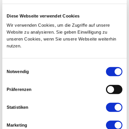
06
07
08
09
10
11
12
Diese Webseite verwendet Cookies
13
14
15
16
17
18
19
Wir verwenden Cookies, um die Zugriffe auf unsere
Website zu analysieren. Sie geben Einwilligung zu
20
21
22
23
24
25
26
unseren Cookies, wenn Sie unsere Webseite weiterhin
nutzen.
27
28
29
30
01
02
03
Einwilligungsauswahl
Notwendig
Präferenzen
Statistiken
Marketing