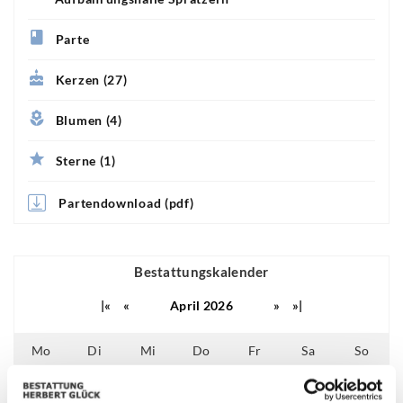
Parte
Kerzen (27)
Blumen (4)
Sterne (1)
Partendownload (pdf)
Bestattungskalender
|«
«
April 2026
»
»|
Mo
Di
Mi
Do
Fr
Sa
So
01
02
03
04
05
26
27