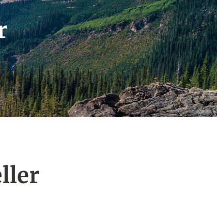
r
ller