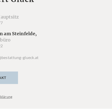
auptsitz
77
n am Steinfelde,
büro
22
@bestattung-glueck.at
AKT
klärung