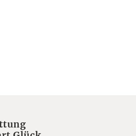
ttung
rt Glück