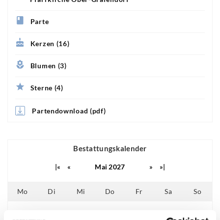
Parte
Kerzen (16)
Blumen (3)
Sterne (4)
Partendownload (pdf)
Bestattungskalender
|«
«
Mai 2027
»
»|
Mo
Di
Mi
Do
Fr
Sa
So
01
02
26
27
28
29
30