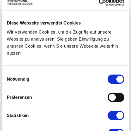
03
04
05
06
07
08
09
Diese Webseite verwendet Cookies
10
11
12
13
14
15
16
Wir verwenden Cookies, um die Zugriffe auf unsere
17
18
19
20
21
22
23
Website zu analysieren. Sie geben Einwilligung zu
unseren Cookies, wenn Sie unsere Webseite weiterhin
24
25
26
27
28
29
30
nutzen.
31
01
02
03
04
05
06
Einwilligungsauswahl
Notwendig
Präferenzen
Statistiken