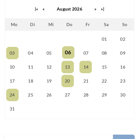
|«
«
August 2026
»
»|
Mo
Di
Mi
Do
Fr
Sa
So
01
02
25
26
27
28
29
06
03
04
05
07
08
09
10
11
12
13
14
15
16
17
18
19
20
21
22
23
24
25
26
27
28
29
30
31
01
02
03
04
05
06