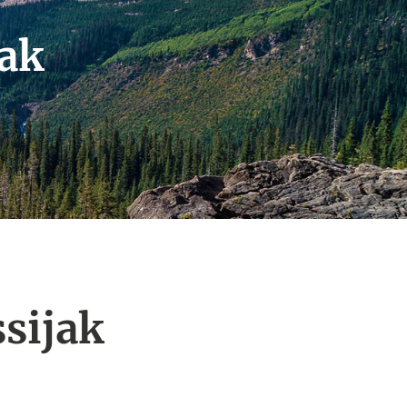
jak
sijak