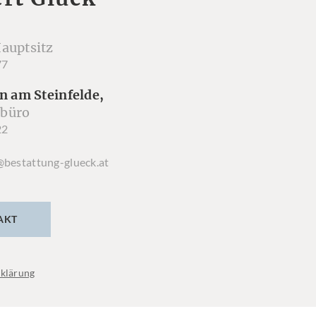
auptsitz
77
n am Steinfelde,
büro
22
@bestattung-glueck.at
AKT
klärung