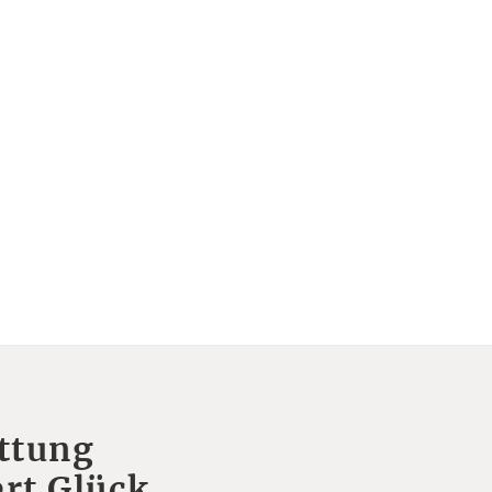
ttung
rt Glück