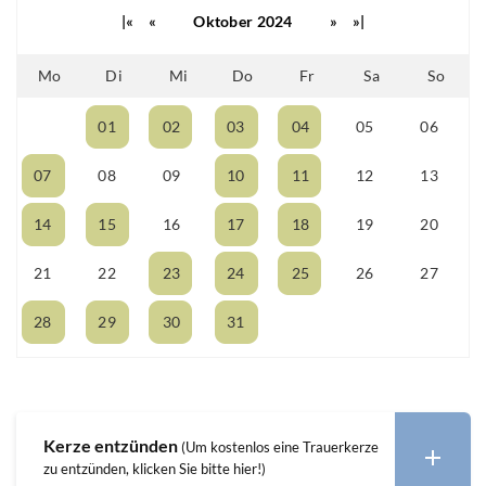
|«
«
Oktober 2024
»
»|
Mo
Di
Mi
Do
Fr
Sa
So
01
02
03
04
05
06
30
07
08
09
10
11
12
13
14
15
16
17
18
19
20
21
22
23
24
25
26
27
28
29
30
31
01
02
03
Kerze entzünden
(Um kostenlos eine Trauerkerze
zu entzünden, klicken Sie bitte hier!)