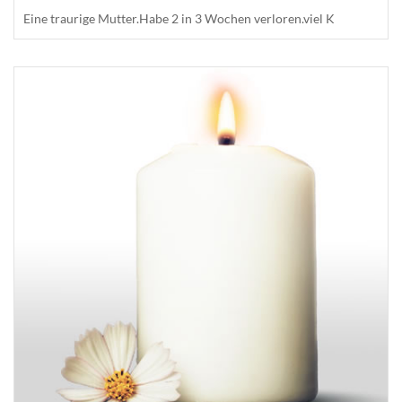
Eine traurige Mutter.Habe 2 in 3 Wochen verloren.viel K