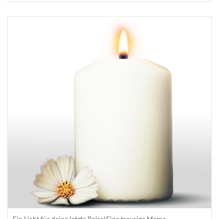
Ein Licht für deine letzte Reise!Eine traurige Mama