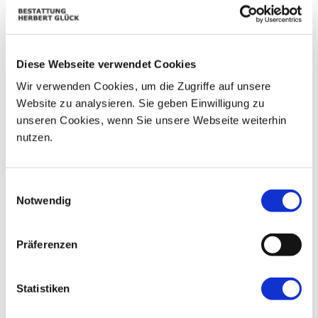
01
25
26
27
28
29
30
02
03
04
05
06
07
08
Diese Webseite verwendet Cookies
09
10
11
12
13
14
15
Wir verwenden Cookies, um die Zugriffe auf unsere
Website zu analysieren. Sie geben Einwilligung zu
16
17
18
19
20
21
22
unseren Cookies, wenn Sie unsere Webseite weiterhin
23
24
25
26
27
28
29
nutzen.
30
01
02
03
04
05
06
Einwilligungsauswahl
Notwendig
Präferenzen
Statistiken