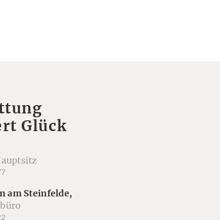
ttung
rt Glück
auptsitz
77
n am Steinfelde,
büro
22