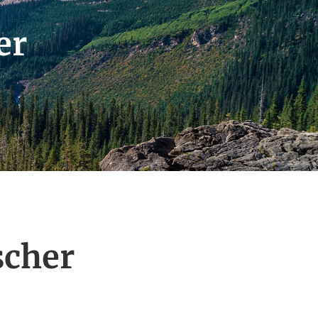
er
scher