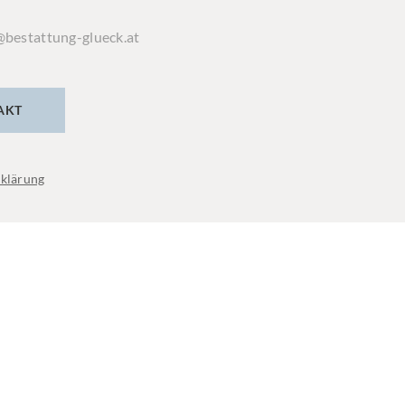
@bestattung-glueck.at
AKT
klärung