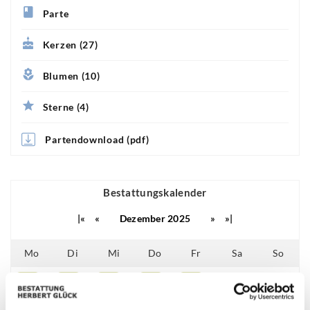
Parte
Kerzen (27)
Blumen (10)
Sterne (4)
Partendownload (pdf)
Bestattungskalender
|«
«
Dezember 2025
»
»|
Mo
Di
Mi
Do
Fr
Sa
So
01
02
03
04
05
06
07