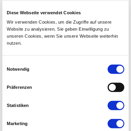
08
09
10
11
12
13
14
Diese Webseite verwendet Cookies
15
16
17
18
19
20
21
Wir verwenden Cookies, um die Zugriffe auf unsere
Website zu analysieren. Sie geben Einwilligung zu
22
23
24
25
26
27
28
unseren Cookies, wenn Sie unsere Webseite weiterhin
29
30
31
01
02
03
04
nutzen.
Einwilligungsauswahl
Notwendig
Präferenzen
Statistiken
Marketing