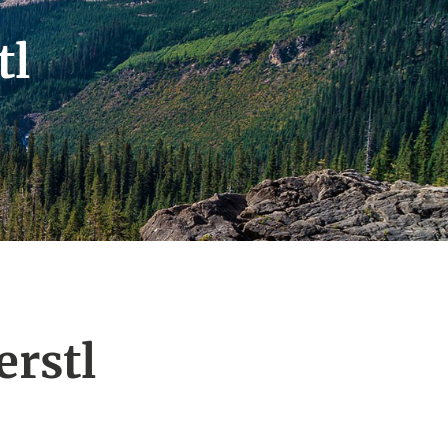
tl
erstl