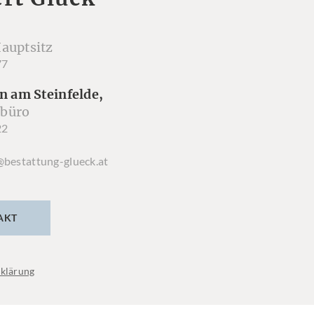
auptsitz
77
n am Steinfelde,
büro
22
@bestattung-glueck.at
AKT
klärung