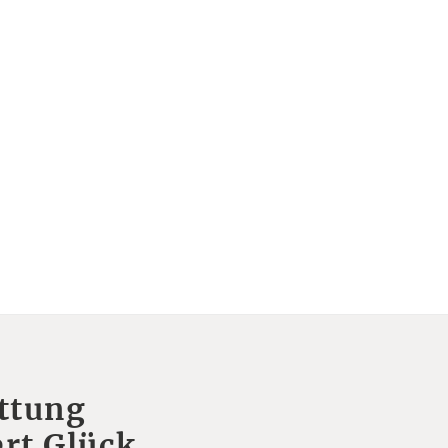
ttung
rt Glück