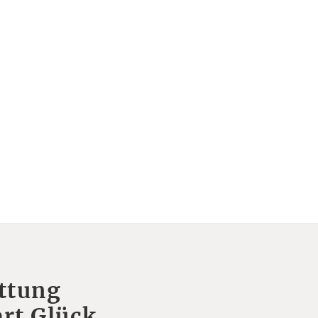
ttung
rt Glück