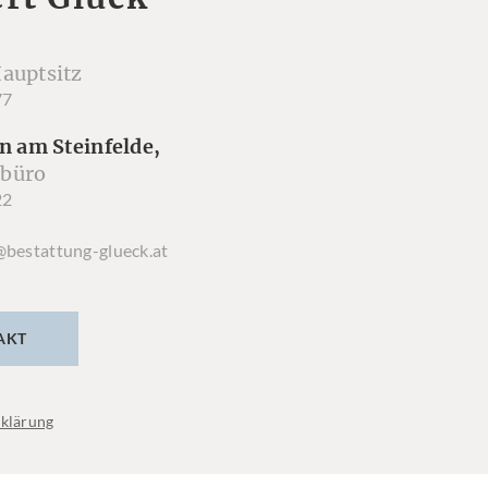
auptsitz
77
n am Steinfelde,
büro
22
@bestattung-glueck.at
AKT
klärung