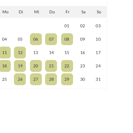
Mo
Di
Mi
Do
Fr
Sa
So
01
02
03
27
28
29
30
04
05
06
07
08
09
10
11
12
13
14
15
16
17
18
19
20
21
22
23
24
25
26
27
28
29
30
31