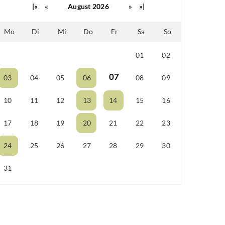
|«
«
August 2026
»
»|
Mo
Di
Mi
Do
Fr
Sa
So
01
02
25
26
27
28
29
07
03
04
05
06
08
09
10
11
12
13
14
15
16
17
18
19
20
21
22
23
24
25
26
27
28
29
30
31
01
02
03
04
05
06