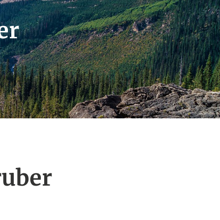
er
ruber