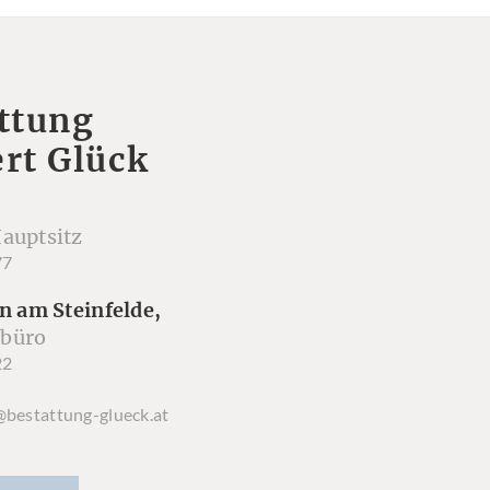
ttung
rt Glück
auptsitz
77
n am Steinfelde,
büro
22
@bestattung-glueck.at