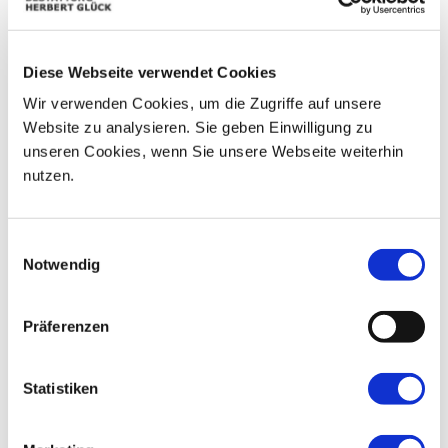
01
02
03
04
05
06
29
07
08
09
10
11
12
13
Diese Webseite verwendet Cookies
Wir verwenden Cookies, um die Zugriffe auf unsere
14
15
16
17
18
19
20
Website zu analysieren. Sie geben Einwilligung zu
unseren Cookies, wenn Sie unsere Webseite weiterhin
21
22
23
24
25
26
27
nutzen.
28
29
30
01
02
03
04
Einwilligungsauswahl
Notwendig
Präferenzen
Statistiken