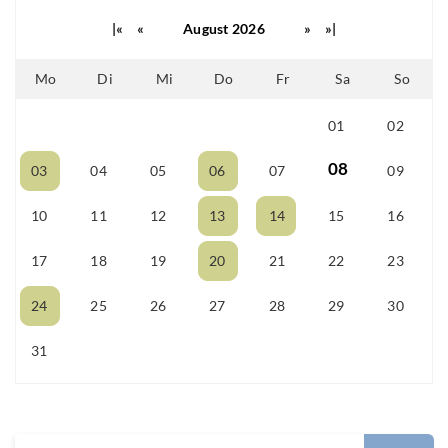
|«
«
August 2026
»
»|
Mo
Di
Mi
Do
Fr
Sa
So
01
02
25
26
27
28
29
08
03
04
05
06
07
09
10
11
12
13
14
15
16
17
18
19
20
21
22
23
24
25
26
27
28
29
30
31
01
02
03
04
05
06