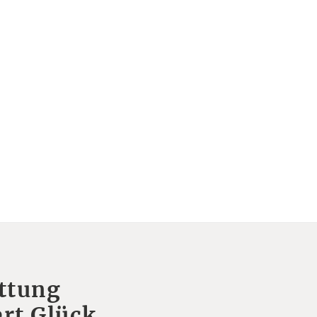
ttung
rt Glück