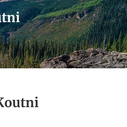
tni
Koutni