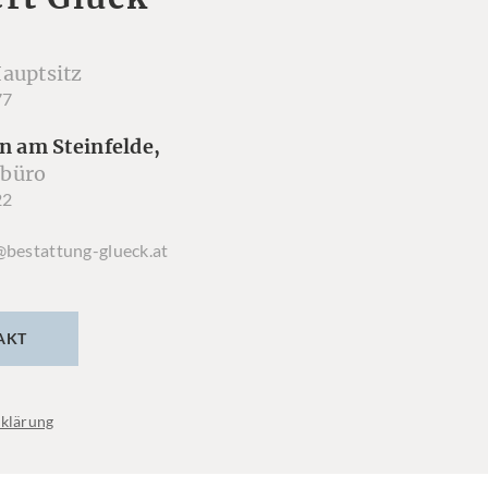
auptsitz
77
n am Steinfelde,
büro
22
@bestattung-glueck.at
AKT
klärung