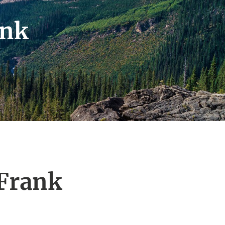
ank
Frank