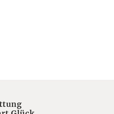
ttung
rt Glück