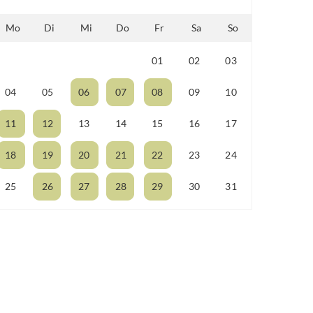
Mo
Di
Mi
Do
Fr
Sa
So
01
02
03
27
28
29
30
04
05
06
07
08
09
10
11
12
13
14
15
16
17
18
19
20
21
22
23
24
25
26
27
28
29
30
31