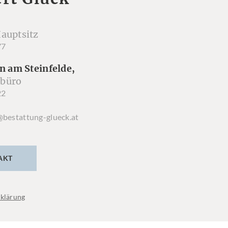
auptsitz
77
n am Steinfelde,
büro
22
@bestattung-glueck.at
AKT
klärung