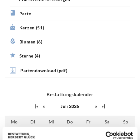
Parte
Kerzen (51)
Blumen (6)
Sterne (4)
Partendownload (pdf)
Bestattungskalender
|«
«
Juli 2026
»
»|
Mo
Di
Mi
Do
Fr
Sa
So
01
02
03
04
05
29
30