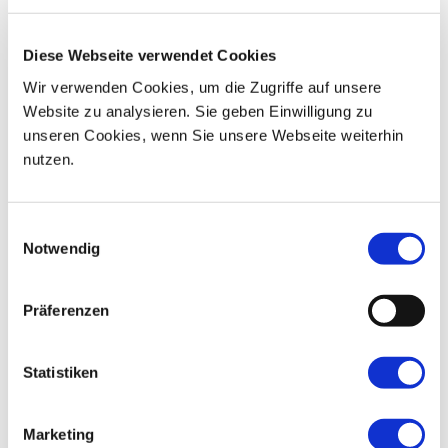
06
07
08
09
10
11
12
Diese Webseite verwendet Cookies
13
14
15
16
17
18
19
Wir verwenden Cookies, um die Zugriffe auf unsere
Website zu analysieren. Sie geben Einwilligung zu
20
21
22
23
24
25
26
unseren Cookies, wenn Sie unsere Webseite weiterhin
nutzen.
27
28
29
30
31
01
02
Einwilligungsauswahl
Notwendig
Präferenzen
Statistiken
Marketing