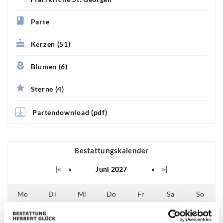
Parte
Kerzen (51)
Blumen (6)
Sterne (4)
Partendownload (pdf)
Bestattungskalender
|«
«
Juni 2027
»
»|
Mo
Di
Mi
Do
Fr
Sa
So
01
02
03
04
05
06
29