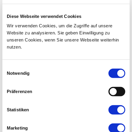
07
08
09
10
11
12
13
Diese Webseite verwendet Cookies
14
15
16
17
18
19
20
Wir verwenden Cookies, um die Zugriffe auf unsere
Website zu analysieren. Sie geben Einwilligung zu
21
22
23
24
25
26
27
unseren Cookies, wenn Sie unsere Webseite weiterhin
nutzen.
28
29
30
01
02
03
04
Einwilligungsauswahl
Notwendig
Präferenzen
Statistiken
Marketing